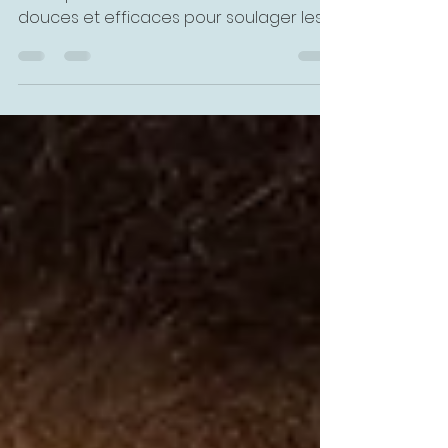
que c'est et quelle
maladie soigne-t-elle ?
Chez Ostéo Rive, nous savons combien il
est important de trouver des solutions
douces et efficaces pour soulager les
troubles...