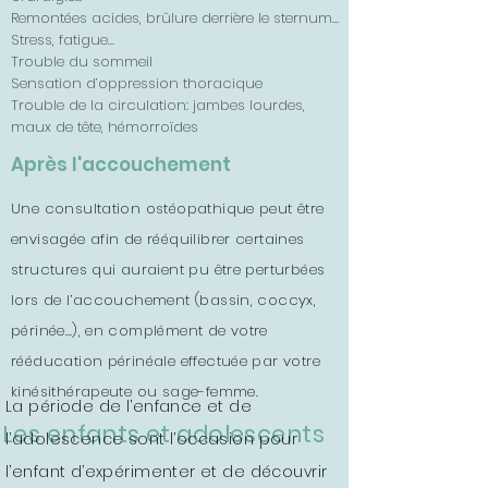
Remontées acides, brûlure derrière le sternum…
Stress, fatigue…
Trouble du sommeil
Sensation d’oppression thoracique
Trouble de la circulation: jambes lourdes,
maux de tête, hémorroïdes
Après l'accouchement
Une consultation ostéopathique peut être
envisagée afin de rééquilibrer certaines
structures qui auraient pu être perturbées
lors de l’accouchement (bassin, coccyx,
périnée…), en complément de votre
rééducation périnéale effectuée par votre
kinésithérapeute ou sage-femme.
La période de l’enfance et de
Les enfants et adolescents
l’adolescence sont l’occasion pour
l’enfant d’expérimenter et de découvrir