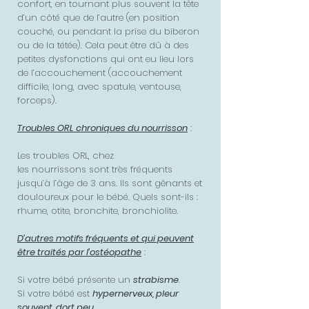
confort, en tournant plus souvent la tête
d’un côté que de l’autre (en position
couché, ou pendant la prise du biberon
ou de la tétée). Cela peut être dû à des
petites dysfonctions qui ont eu lieu lors
de l’accouchement (accouchement
difficile, long, avec spatule, ventouse,
forceps).
Troubles ORL chroniques du nourrisson
:
Les troubles ORL, chez
les nourrissons sont très fréquents
jusqu’à l’âge de 3 ans. Ils sont gênants et
douloureux pour le bébé. Quels sont-ils :
rhume, otite, bronchite, bronchiolite.
D’autres motifs fréquents et qui peuvent
être traités par l’ostéopathe
:
Si votre bébé présente un
strabisme
.
Si votre bébé est
hypernerveux, pleur
souvent, dort peu
.