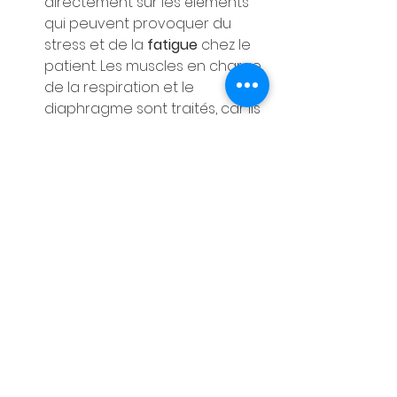
directement sur les éléments 
qui peuvent provoquer du 
stress et de la 
fatigue
 chez le 
patient. Les muscles en charge 
de la respiration et le 
diaphragme sont traités, car ils 
sont attaqués par le stress.
En améliorant l'ensemble des 
troubles fonctionnels et en 
agissant par son effet antalgique, 
l'
ostéopathie côlon irritable 
est une 
solution recommandée pour les 
personnes atteintes d'une 
crise
 ce 
syndrome.