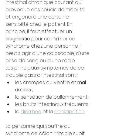
intestinal chronique courant qui 
provoque des soucis de mobilité 
et engendre une certaine 
sensibilité chez le patient. En 
principe, il faut effectuer un 
diagnostic
 pour confirmer ce 
syndrome chez une personne. Il 
peut s'agir d'une coloscopie, d'une 
prise de sang ou d'une radio.
Les principaux symptômes de ce 
trouble gastro-intestinal sont :
les crampes au ventre et 
mal 
de dos
 ;
la sensation de ballonnement ;
les bruits intestinaux fréquents ;
la 
diarrhée
 et la 
constipation
.
La personne qui souffre du 
syndrome de côlon irritable subit 